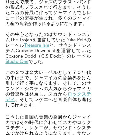
り込んで来て、ジャズのブラス・バンド
の形式もプラスされて行きます。そうし
たスカの発展に伴ってジャマイカでもレ
コードの需要が生まれ、多くのジャマイ
カ産の音楽が作られるようになります。
その中心となったのはサウンド・システ
ムThe Trojanを運営していたDuke Reidの
レーベル
Treasure Isle
と、サウンド・シス
テムCoxsone Downbeatを運営していた
Coxsone Dodd（C.S Dodd）のレーベル
Studio One
でした。
この２つは２大レーベルとして７０年代
の半ばまで、ジャマイカの音楽界をけん
引して行く事になります。そしてこのサ
ウンド・システムの人気からジャマイカ
の音楽界は発展し、スカから
ロックステ
ディ
、そしてレゲエへと音楽自体も進化
して行きます。
こうした自国の音楽の発展からジャマイ
カではその時代に合わせてスカやロック
ステディ、レゲエが、サウンド・システ
ムでかけられるようになります。サウン