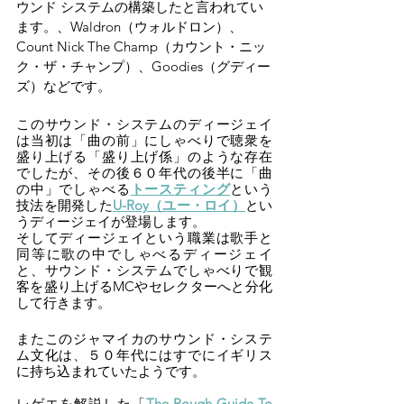
ウンド システムの構築したと言われてい
ます。
、Waldron（ウォルドロン）、
Count Nick The Champ（カウント・ニッ
ク・ザ・チャンプ）、Goodies（グディー
ズ）などです。
このサウンド・システムのディージェイ
は当初は「曲の前」にしゃべりで聴衆を
盛り上げる「盛り上げ係」のような存在
でしたが、その後６０年代の後半に「曲
の中」でしゃべる
トースティング
という
技法を開発した
U-Roy（ユー・ロイ）
とい
うディージェイが登場します。
そしてディージェイという職業は歌手と
同等に歌の中でしゃべるディージェイ
と、サウンド・システムでしゃべりで観
客を盛り上げるMCやセレクターへと分化
して行きます。
またこのジャマイカのサウンド・システ
ム文化は、５０年代にはすでにイギリス
に持ち込まれていたようです。
レゲエを解説した「
The Rough Guide To 