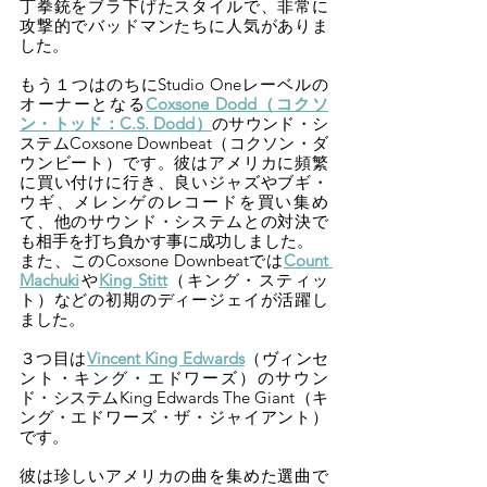
丁拳銃をブラ下げたスタイルで、非常に
攻撃的でバッドマンたちに人気がありま
した。
もう１つはのちにStudio Oneレーベルの
オーナーとなる
Coxsone Dodd（コクソ
ン・トッド：C.S. Dodd）
のサウンド・シ
ステムCoxsone Downbeat（コクソン・ダ
ウンビート）です。彼はアメリカに頻繁
に買い付けに行き、良いジャズやブギ・
ウギ、メレンゲのレコードを買い集め
て、他のサウンド・システムとの対決で
も相手を打ち負かす事に成功しました。
また、このCoxsone Downbeatでは
Count 
Machuki
や
King Stitt
（キング・スティッ
ト）などの初期のディージェイが活躍し
ました。
３つ目は
Vincent King Edwards
（ヴィンセ
ント・キング・エドワーズ）のサウン
ド・システムKing Edwards The Giant（キ
ング・エドワーズ・ザ・ジャイアント）
です。
彼は珍しいアメリカの曲を集めた選曲で