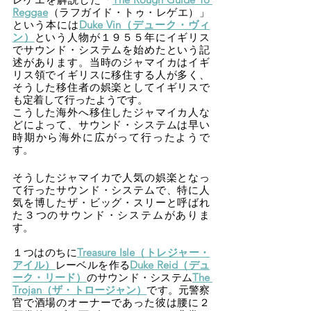
Reggae
（ラフガイド・トゥ・レゲエ）」
という本には
Duke Vin（デューク・ヴィ
ン）
という人物が１９５５年にイギリス
でサウンド・システムを始めたという記
述があります。当時のジャマイカはイギ
リス領でイギリスに移住する人が多く、
そうした移住者の娯楽としてイギリスで
も定着して行ったようです。
こうした海外へ移住したジャマイカ人な
どによって、サウンド・システムは早い
時期から海外に広がって行ったようで
す。
そうしたジャマイカで人気の娯楽となっ
て行ったサウンド・システムで、特に人
気を博したザ・ビッグ・スリーと呼ばれ
た３つのサウンド・システムがありま
す。
１つはのちに
Treasure Isle（トレジャー・
アイル）
レーベルを作る
Duke Reid（デュ
ーク・リード）
のサウンド・システム
The 
Trojan（ザ・トロージャン）
です。元警察
官で酒場のオーナーであった彼は腰に２