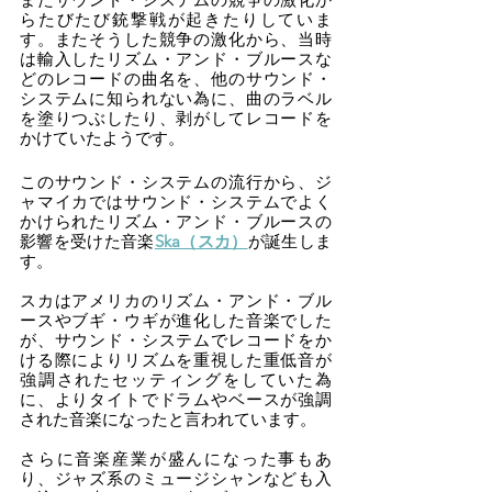
らたびたび銃撃戦が起きたりしていま
す。またそうした競争の激化から、当時
は輸入したリズム・アンド・ブルースな
どのレコードの曲名を、他のサウンド・
システムに知られない為に、曲のラベル
を塗りつぶしたり、剥がしてレコードを
かけていたようです。
このサウンド・システムの流行から、ジ
ャマイカではサウンド・システムでよく
かけられたリズム・アンド・ブルースの
影響を受けた音楽
Ska（スカ）
が誕生しま
す。
スカはアメリカのリズム・アンド・ブル
ースやブギ・ウギが進化した音楽でした
が、サウンド・システムでレコードをか
ける際によりリズムを重視した重低音が
強調されたセッティングをしていた為
に、よりタイトでドラムやベースが強調
された音楽になったと言われています。
さらに音楽産業が盛んになった事もあ
り、ジャズ系のミュージシャンなども入