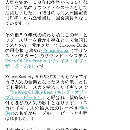
人気を集め、５０年代後半から６０年代
前半に人気のサウンド・システムとして
活躍しました。（彼はのちに人民国家党
（PNP）から立候補し、国会議員となっ
ています。）
その後５０年代の終わり頃にこのザ・ビ
ッグ・スリーを脅かす存在として台頭し
て来たのが、元ボクサーでCoxsone Dodd
の用心棒も務めた
Prince Buster
（プリン
ス・バスター）のサウンド・システム
Voice Of The People（ヴォイス・オブ・
ザ・ピープル）
です。
Prince Busterは５０年代後半からジャマイ
カで人気の音楽となったスカの歌手とし
ても活躍し、スカを輸入したイギリスで
「
The King Of Blue Beat（キング・オブ・
ブルー・ビート）
」と呼ばれ、親衛隊が
付くほどの人気の歌手となります。（ス
カはイギリスの輸入元のレーベル
Blue 
Beat
の名前から、ブルー・ビートとも呼
ばれました。）
またサウンド・システムの競争の激化か