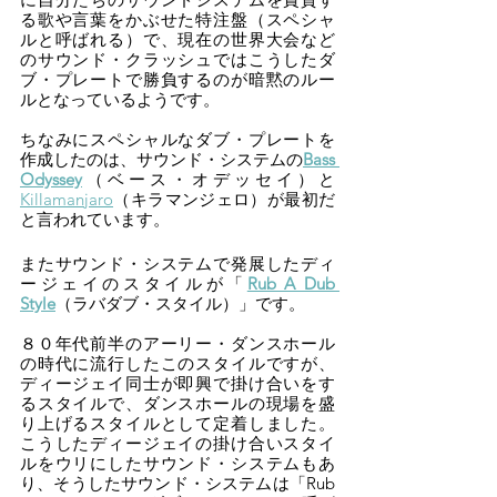
る歌や言葉をかぶせた特注盤（スペシャ
ルと呼ばれる）で、現在の世界大会など
のサウンド・クラッシュではこうしたダ
ブ・プレートで勝負するのが暗黙のルー
ルとなっているようです。
ちなみにスペシャルなダブ・プレートを
作成したのは、サウンド・システムの
Bass 
Odyssey
（ベース・オデッセイ）と
Killamanjaro
（キラマンジェロ）が最初だ
と言われています。
またサウンド・システムで発展したディ
ージェイのスタイルが「
Rub A Dub 
Style
（ラバダブ・スタイル）」です。
８０年代前半のアーリー・ダンスホール
の時代に流行したこのスタイルですが、
ディージェイ同士が即興で掛け合いをす
るスタイルで、ダンスホールの現場を盛
り上げるスタイルとして定着しました。
こうしたディージェイの掛け合いスタイ
ルをウリにしたサウンド・システムもあ
り、そうしたサウンド・システムは「Rub 