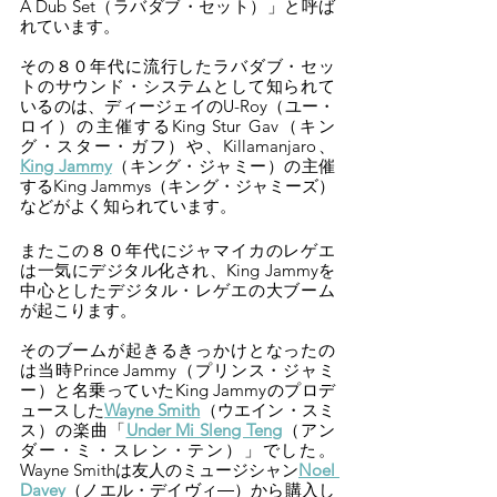
A Dub Set（ラバダブ・セット）」と呼ば
れています。
その８０年代に流行したラバダブ・セッ
トのサウンド・システムとして知られて
いるのは、ディージェイのU-Roy（ユー・
ロイ）の主催するKing Stur Gav（キン
グ・スター・ガフ）や、Killamanjaro、
King Jammy
（キング・ジャミー）の主催
するKing Jammys（キング・ジャミーズ）
などがよく知られています。
またこの８０年代にジャマイカのレゲエ
は一気にデジタル化され、King Jammyを
中心としたデジタル・レゲエの大ブーム
が起こります。
そのブームが起きるきっかけとなったの
は当時Prince Jammy（プリンス・ジャミ
ー）と名乗っていたKing Jammyのプロデ
ュースした
Wayne Smith
（ウエイン・スミ
ス）の楽曲「
Under Mi Sleng Teng
（アン
ダー・ミ・スレン・テン）」でした。
Wayne Smithは友人のミュージシャン
Noel 
Davey
（ノエル・デイヴィ―）から購入し