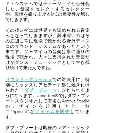
ド・システムではディージェイから分化
した、音楽をセレクトするセレクター
や、現場を盛り上げるMCの重要性が増し
て行きます。
その後レゲエは世界でも認められる音楽
へとなって行きますが、興味深いのはそ
の底辺に常に現場で聴かれる野外ディス
コのサウンド・システムがあったという
事です。ジャマイカの音楽は常に踊りの
現場で聴かれ、人々に支持された音楽だ
けがダンス・ミュージックとして生き残
り続けて来たんですね。
サウンド・クラッシュ
での対決用に、特
別にミックスしアセテート盤に焼き付け
られた「
ダブ・プレート
」が作られるよ
うになります。Upsetters®︎ではダブ・プレ
ートスタジオとして有名なArrows Studio
のデザインを起用した唯一無
二"Special"な
アイテムを販売
していま
す。
ダブ・プレートは既発のレア・トラック
に自分たちのサウンドシステムを賞賛す