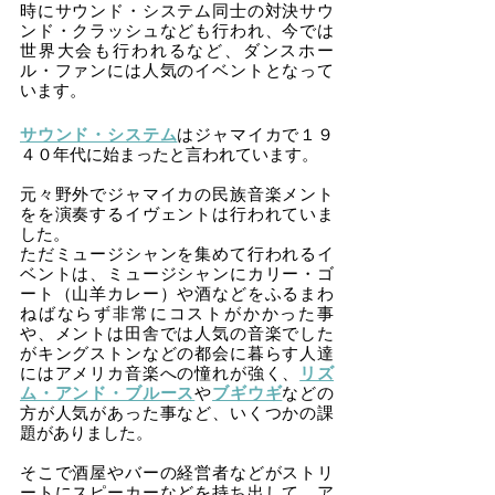
時にサウンド・システム同士の対決サウ
ンド・クラッシュなども行われ、今では
世界大会も行われるなど、ダンスホー
ル・ファンには人気のイベントとなって
います。
サウンド・システム
はジャマイカで１９
４０年代に始まったと言われています。
元々野外でジャマイカの民族音楽メント
をを演奏するイヴェントは行われていま
した。
ただミュージシャンを集めて行われるイ
ベントは、ミュージシャンにカリー・ゴ
ート（山羊カレー）や酒などをふるまわ
ねばならず非常にコストがかかった事
や、メントは田舎では人気の音楽でした
がキングストンなどの都会に暮らす人達
にはアメリカ音楽への憧れが強く、
リズ
ム・アンド・ブルース
や
ブギウギ
などの
方が人気があった事など、いくつかの課
題がありました。
そこで酒屋やバーの経営者などがストリ
ートにスピーカーなどを持ち出して、ア