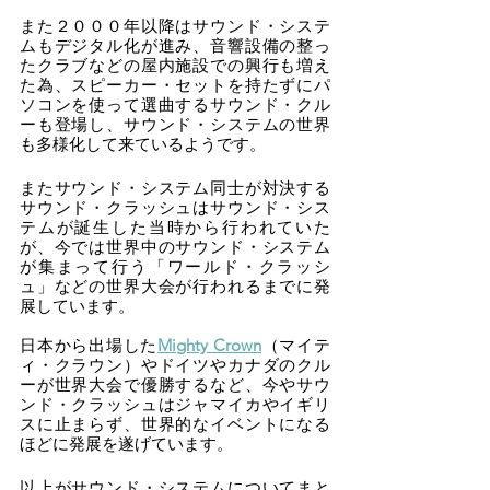
また２０００年以降はサウンド・システ
ムもデジタル化が進み、音響設備の整っ
たクラブなどの屋内施設での興行も増え
た為、スピーカー・セットを持たずにパ
ソコンを使って選曲するサウンド・クル
ーも登場し、サウンド・システムの世界
も多様化して来ているようです。
またサウンド・システム同士が対決する
サウンド・クラッシュはサウンド・シス
テムが誕生した当時から行われていた
が、今では世界中のサウンド・システム
が集まって行う「ワールド・クラッシ
ュ」などの世界大会が行われるまでに発
展しています。
日本から出場した
Mighty Crown
（マイテ
ィ・クラウン）やドイツやカナダのクル
ーが世界大会で優勝するなど、今やサウ
ンド・クラッシュはジャマイカやイギリ
スに止まらず、世界的なイベントになる
ほどに発展を遂げています。
以上がサウンド・システムについてまと