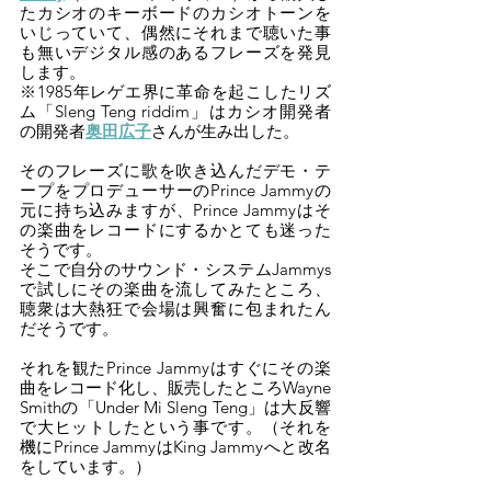
たカシオのキーボードのカシオトーンを
いじっていて、偶然にそれまで聴いた事
も無いデジタル感のあるフレーズを発見
します。
※1985年レゲエ界に革命を起こしたリズ
ム「
Sleng Teng riddim
」はカシオ開発者
の開発者
奥田広子
さんが生み出した。
そのフレーズに歌を吹き込んだデモ・テ
ープをプロデューサーのPrince Jammyの
元に持ち込みますが、Prince Jammyはそ
の楽曲をレコードにするかとても迷った
そうです。
そこで自分のサウンド・システムJammys
で試しにその楽曲を流してみたところ、
聴衆は大熱狂で会場は興奮に包まれたん
だそうです。
それを観たPrince Jammyはすぐにその楽
曲をレコード化し、販売したところWayne 
Smithの「Under Mi Sleng Teng」は大反響
で大ヒットしたという事です。（それを
機にPrince JammyはKing Jammyへと改名
をしています。）