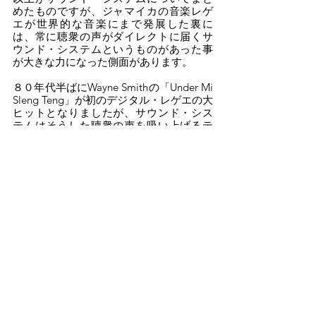
めたものですが、ジャマイカの音楽レゲ
エが世界的な音楽にまで発展した裏に
は、常に聴衆の声がダイレクトに届くサ
ウンド・システムというものがあった事
が大きな力になった側面があります。
８０年代半ばにWayne Smithの「Under Mi 
Sleng Teng」が初のデジタル・レゲエの大
ヒットとなりましたが、サウンド・シス
テムはそうした聴衆の声を吸い上げるテ
ストの場であり、新しいムーヴメントが
誕生する瞬間を目撃出来る刺激的な場所
でもあります。
新しい刺激をあなたも体験してみません
か？
Text Supported 
by 
teckiu