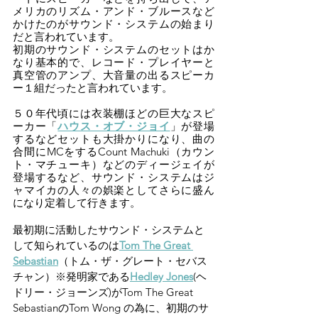
メリカのリズム・アンド・ブルースなど
かけたのがサウンド・システムの始まり
だと言われています。
初期のサウンド・システムのセットはか
なり基本的で、レコード・プレイヤーと
真空管のアンプ、大音量の出るスピーカ
ー１組だったと言われています。
５０年代頃には衣装棚ほどの巨大なスピ
ーカー「
ハウス・オブ・ジョイ
」が登場
するなどセットも大掛かりになり、曲の
合間にMCをするCount Machuki（カウン
ト・マチューキ）などのディージェイが
登場するなど、サウンド・システムはジ
ャマイカの人々の娯楽としてさらに盛ん
になり定着して行きます。
最初期に活動したサウンド・システムと
して知られているのは
Tom The Great 
Sebastian
（トム・ザ・グレート・セバス
チャン）※発明家である
Hedley Jones
(ヘ
ドリー・ジョーンズ)が
Tom The Great 
Sebastianの
Tom Wong の為に、初期のサ