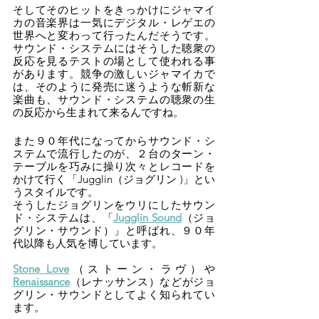
そしてそのヒットをきっかけにジャマイ
カの音楽界は一気にデジタル・レゲエの
世界へと変わって行ったんだそうです。
サウンド・システムにはそうした聴衆の
反応を見るテストの場として使われる事
があります。競争の激しいジャマイカで
は、そのように発売に迷うような斬新な
楽曲も、サウンド・システムの聴衆の生
の反応から生まれて来るんですね。
また９０年代になってからサウンド・シ
ステムで流行したのが、２台のターン・
テーブルを巧みに操り次々とレコードを
かけて行く「Jugglin（ジョグリン )」とい
うスタイルです。
そうしたジョグリンをウリにしたサウン
ド・システムは、「
Jugglin Sound
（ジョ
グリン・サウンド）」と呼ばれ、９０年
代以降も人気を博しています。
Stone Love
（ストーン・ラヴ）や
Renaissance
（レナッサンス）などがジョ
グリン・サウンドとしてよく知られてい
ます。