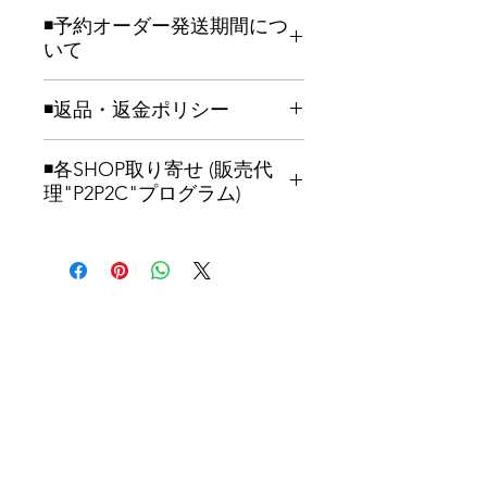
独特の「ムラ感」と「ザラ感」を楽し
Size
S
M
L
XL
XXL
◾️予約オーダー発送期間につ
める風合いで、スウェット好きも納得
いて
の仕上がり。着込むほどに味わい深く
身丈
66
69
72
75
78
エイジングし、長年愛用できる一着で
(cm)
予約御注文いただいてからおおよそ3
す。12.0オンスの厚手仕様で、寒い季
◾️返品・返金ポリシー
週間目安での製作後の発送となりま
節にも快適に着用できる裏起毛デザイ
身幅
52
55
58
61
64
す。全ての製造工程において1点、1点
ご予約キャンセルについて
ンが特徴。Upsetters®のこだわりが
(cm)
手作業にてよる製作を行なっておりま
◾️各SHOP取り寄せ (販売代
ご注文成立後のキャンセルは基本、お
詰まったデザイン。普段着、ストリー
す為、御了承の上ご注文お願い致しま
理"P2P2C"プログラム)
受けできません。※ご注文いただいて
トスタイル。シーンを選ばないに特別
肩幅
47
50
53
56
59
す。可能な限り、早期発送致します。
から当店スタッフよりお送りするメー
な一枚を。
(cm)
オーダー集中し発送までお時間をいた
販売代理、P2P2Cプログラムへご興味
ルをもって、ご注文成立となります。
だく場合もございます。
のある方は
コチラ
よりご連絡をお願い
また、注文変更等につきましてはサイ
袖丈
60
61
62
63
64
します。
ト下部のチャットもしくは、メールに
(cm)
upsetters45@gmail.com
へご連絡お願
てご相談ください。製作段階に入って
い致します。
ない場合、変更調整お受けします。
※P2P2C : 個人販売代理プログラムと
いう実験的な取り組みを行います。ご
返品について
興味ある方は、お気軽にご連絡下さ
作品到着後に1週間以内の何だかの問
い。
題があった場合、返品をお受けしま
す。返品理由を記述し
upsetters45@gmail.com
へご連絡お願