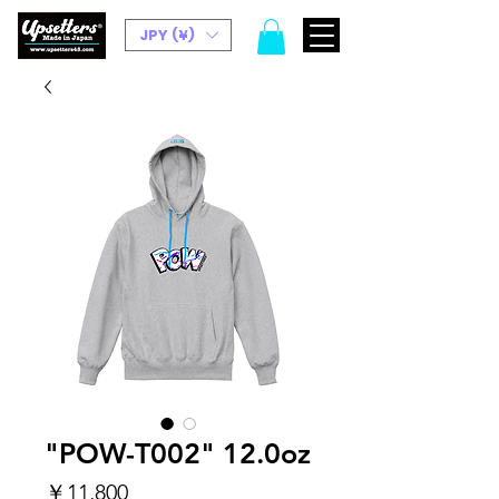
JPY (¥)
"POW-T002" 12.0oz
価
￥11,800