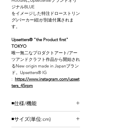
HoodieにUpsetters®ブランドオリ
ジナルBLUE
をイメージした特注ドローストリン
グ(パーカー紐)が別途付属されま
す。
Upsetters®︎ "the Product first"
TOKYO
唯一無二なプロダクトアート/アー
ツアンドクラフト作品から開始され
るNew origin made in Japanブラン
ド。Upsetters®︎ IG
:
https://www.instagram.com/upset
ters_45rpm
◾️仕様/機能
Upsetters®が誇る一枚、オープンエ
◾️サイズ(単位:cm)
ンド糸を使用したヘヴィーウェイトス
ウェットプルオーバーパーカが登場。