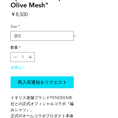
Olive Mesh"
価
￥8,500
格
Size
*
数量
*
在庫なし
再入荷通知をリクエスト
イギリス老舗ブランドPENDEEN®︎
社との正式オフィシャルコラボ『編
みシャツ』。
正式Wネームコラボプロダクト本体