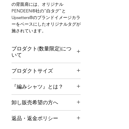
の背面肩には、オリジナル
PENDEEN®︎社の”白タグ”と
Upsetters®︎のブランドイメージカラ
ーをベースにしたオリジナルタグが
施されています。
プロダクト(数量限定)につ
いて
◾️販売価格(数量限定プロダクト)
プロダクトサイズ
オーダー予約販売特典(8月下旬予定)
*通常価格 8,530円 →期間限定 7,530円
◾️サイズ感
◾️発送について
『編みシャツ』とは？
M : 着丈 (Length) 78cm
発送開始 8月下旬 (順次発送予定)
L : 着丈 (Length) 82cm
限定プロダクトとなる為、早期終了の
◾️『編みシャツ』(メッシュマリーナ)と
XL : 着丈 (Length) 87cm
場合もあります。確実にGETされたい
卸し販売希望の方へ
は？
XXL : 着丈 (Length) 93cm
方はお早めにご注文をお願い致しま
プロダクト機能/特性 : 100%良質なコ
※上記のサイズを確認の上、お買い求
10枚以上のオーダーより、卸し価格に
す。
ットン地をベースに特殊なメッシュ状
めください。
返品・返金ポリシー
てついてご相談を受け付けています。
に生地が編み込まれており、製品特性
※Please check the above sizes
PENDEEN®︎イギリス本社の担当と連
として汗を速乾させる伸縮性、体温を