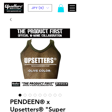
JPY (¥)
PENDEEN®︎ x
Upsetters®︎ "Super