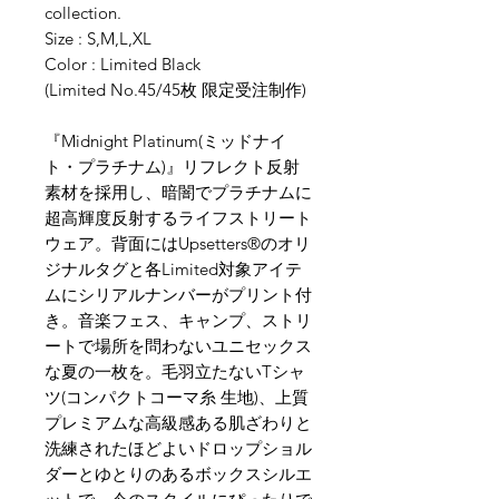
collection.
Size : S,M,L,XL
Color : Limited Black
(Limited No.45/45枚 限定受注制作)
『Midnight Platinum(ミッドナイ
ト・プラチナム)』リフレクト反射
素材を採用し、暗闇でプラチナムに
超高輝度反射するライフストリート
ウェア。背面にはUpsetters®︎のオリ
ジナルタグと各Limited対象アイテ
ムにシリアルナンバーがプリント付
き。音楽フェス、キャンプ、ストリ
ートで場所を問わないユニセックス
な夏の一枚を。毛羽立たないTシャ
ツ(コンパクトコーマ糸 生地)、上質
プレミアムな高級感ある肌ざわりと
洗練されたほどよいドロップショル
ダーとゆとりのあるボックスシルエ