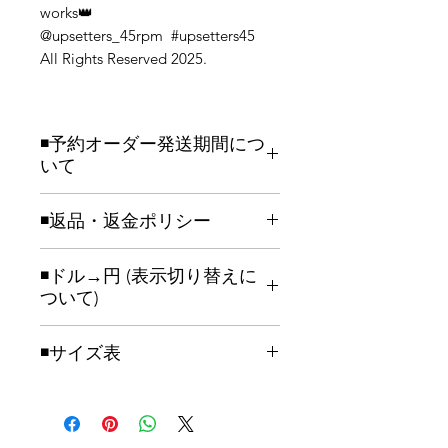
works👑
@upsetters_45rpm #upsetters45
All Rights Reserved 2025.
◾️予約オーダー発送期間につ
いて
(納品発送予定:2025年7月上旬より発送
◾️返品・返金ポリシー
開始予定)
(以降)オーダー予約御注文いただいて
ご予約キャンセルについて
から、おおよそ2~3週間目安での製作
◾️ドル→円 (表示切り替えに
ご注文成立後のキャンセルは基本、お
後の発送となります。御了承の上ご注
ついて)
受けできません。※ご注文いただいて
文お願い致します。可能な限り、早期
から当店スタッフよりお送りするメー
発送致します。注文が集中し発送まで
※サイト
上部にある円/ドル返還ツー
ルをもって、ご注文成立となります。
お時間をいただく場合もございます。
◾️サイズ表
ル
をご利用下さい。
また、注文変更等につきましてはサイ
※日本語サイト切り替えはサイト
下部
ト下部のチャットもしくは、メールに
にある言語切り替えツール
をご利用下
Upsetters®
てご相談ください。製作段階に入って
さい。
origin
ない場合、変更調整お受けします。
Black&White(