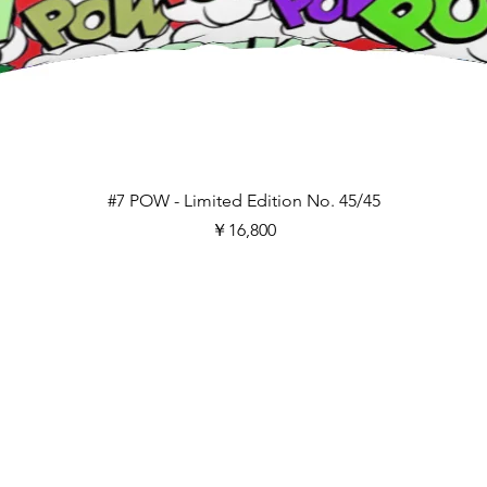
クイックビュー
#7 POW - Limited Edition No. 45/45
価格
￥16,800