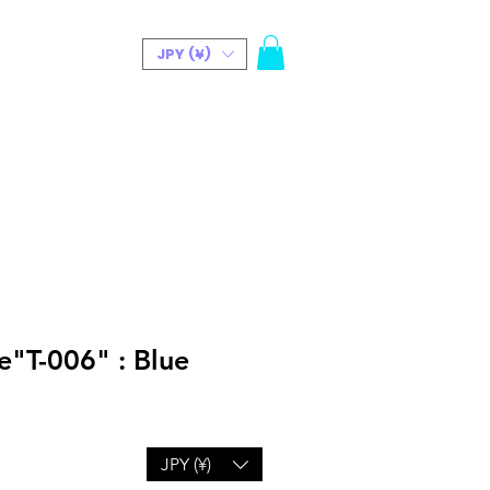
JPY (¥)
t(Bio)
e"T-006" : Blue
JPY (¥)