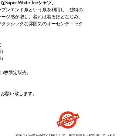
uper White Teeシャツ。
ープンエンド糸という糸を利用し、独特の
テージ感が増し、着れば着るほどなじみ、
でクラシックな雰囲気のオーセンティック
て
日)
日)
45枚限定販売。
 へご連絡お願い致します。
模倣コピー製品を防ぐ目的として、独自特許を出願申請しています。