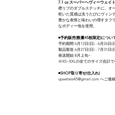
7.1 oz スーパーヘヴィーウェイトなS
襟リブのダブルステッチに、オ
乾いた質感は洗うたびにヴィン
豊かな表情と味わいの増すタフ
なボディー地を使用。
◾️予約販売(数量45枚限定)につい
予約期間 6月12日(日) - 6月26日(
製品製造 6月27日(日) - 7月31日(
発送開始 8月上旬~
※XS~XXLの全てのサイズ合計で
◾️SHOP取り寄せ(仕入れ)
upsetters45@gmail.com