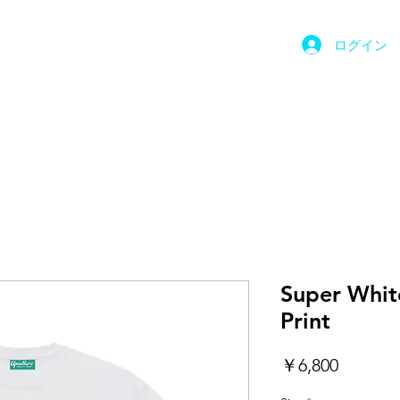
ログイン
ut
Product
Wear
Music
Contac
Super Whit
Print
価
￥6,800
格