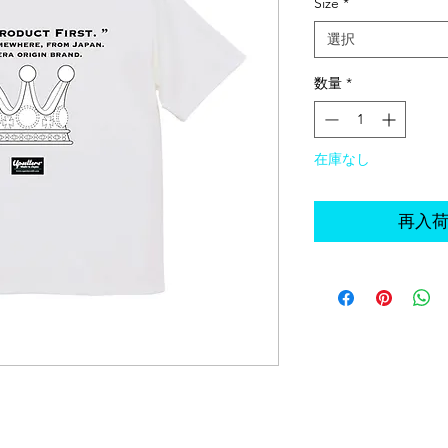
Size
*
選択
数量
*
在庫なし
再入